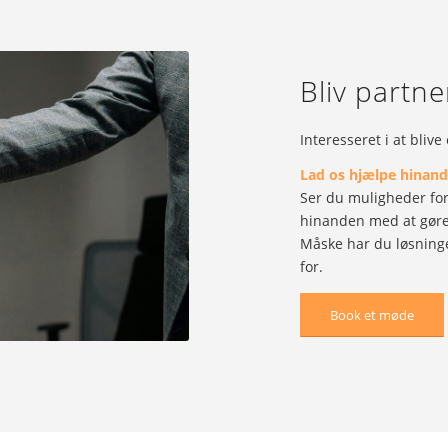
Bliv partne
Interesseret i at bliv
Lad os hjælpe hinan
Ser du muligheder for
hinanden med at gøre 
Måske har du løsninge
for.
Book et møde