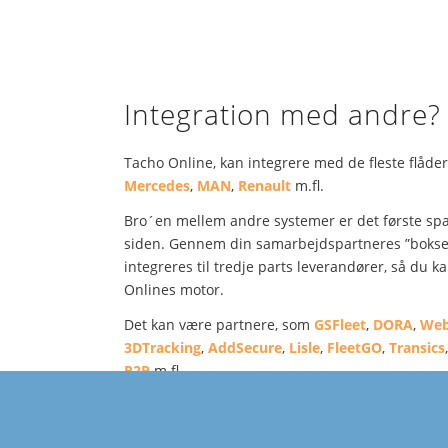
Integration med andre?
Tacho Online, kan integrere med de fleste flåde
Mercedes
,
MAN
,
Renault
m.fl.
Bro´en mellem andre systemer er det første spad
siden. Gennem din samarbejdspartneres ”bokse” 
integreres til tredje parts leverandører, så du k
Onlines motor.
Det kan være partnere, som
GSFleet
,
DORA
,
Web
3DTracking
,
AddSecure
,
Lisle
,
FleetGO
,
Transics
R2P
m.fl.
Book et møde
+45 71 90 71 91