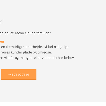
r!
e en del af Tacho Online familien?
den
 en fremtidigt samarbejde, så lad os hjælpe
vores kunder glade og tilfredse.
n vi står og mangler eller vi den du har behov
+45 71 90 71 91