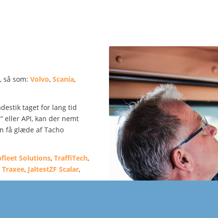
r, så som:
Volvo
,
Scania
,
estik taget for lang tid
eller API, kan der nemt
an få glæde af Tacho
fleet
Solutions
,
TraffiTech
,
,
Traxee
,
JaltestZF Scalar
,