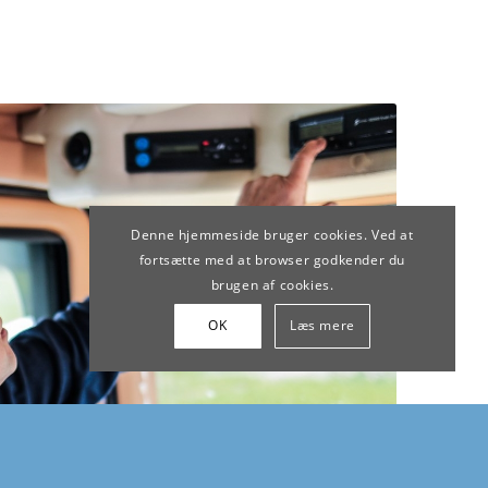
Denne hjemmeside bruger cookies. Ved at
fortsætte med at browser godkender du
brugen af cookies.
OK
Læs mere